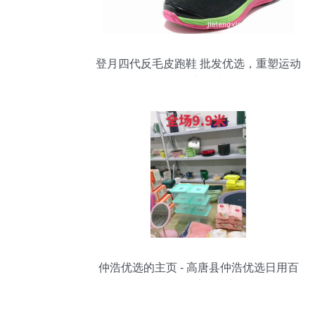
登月四代反毛皮跑鞋 批发优选，重塑运动
休闲新风尚
仲浩优选的主页 - 高唐县仲浩优选日用百
货销售店 - 抖音