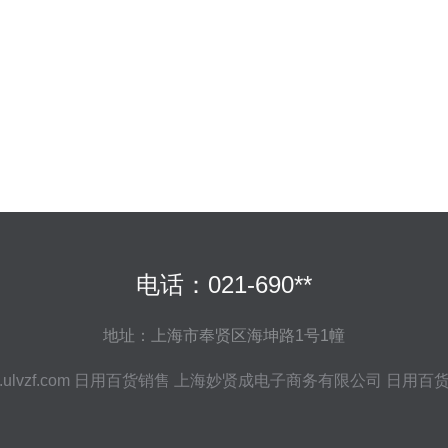
电话：021-690**
地址：上海市奉贤区海坤路1号1幢
ulvzf.com
日用百货销售
上海妙贤成电子商务有限公司
日用百