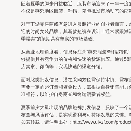
随着夏季的脚步日益临近，服装市场迎来了一年一度的
不仅是燕郊地区服装、鞋帽、箱包批发市场动态的缩
对于下游零售商或有意进入服装行业的创业者而言，此
迎的时尚女装品牌，其新款短裤在设计上通常紧跟潮
季爆卖”的预期具有坚实的市场基础。
从商业地理角度看，信息标注为“燕郊服装/鞋帽/箱
够提供具有竞争力的价格和快速的货源供应。通过5
店卖家、微商等，实现快速的渠道分销。
面对此类批发信息，潜在采购方也需保持审慎。需核
需要一定的起订量和资金投入，需根据自身销售能力
准相符，以维护自身商誉和终端消费者权益。
夏季前夕大量出现的品牌短裤批发信息，反映了一个
核查与风险评估，是实现盈利与可持续发展的关键。
如若转载，请注明出处：http://www.ulvzf.com/product/