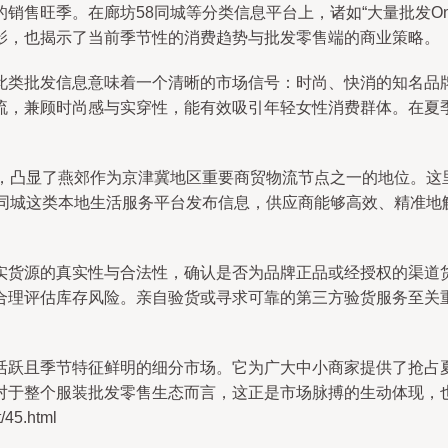
销售旺季。在廊坊58同城等分类信息平台上，诸如“大量批发On
影，也揭示了当前季节性的消费趋势与批发零售端的商业策略。
类批发信息意味着一个清晰的市场信号：时尚、快消的知名品牌
流，兼顾时尚感与实穿性，能有效吸引年轻女性消费群体。在夏
包”，凸显了燕郊作为京津冀地区重要商贸物流节点之一的地位。
8同城这类本地生活服务平台发布信息，供应商能够高效、精准地
实货源的真实性与合法性，确认是否为品牌正品或经授权的渠道货
合理评估库存风险。亲自验货或寻求可靠的第三方验货服务至关
活跃且季节特征鲜明的细分市场。它为广大中小商家提供了抢占
对于整个服装批发零售生态而言，这正是市场脉搏的生动体现，
45.html