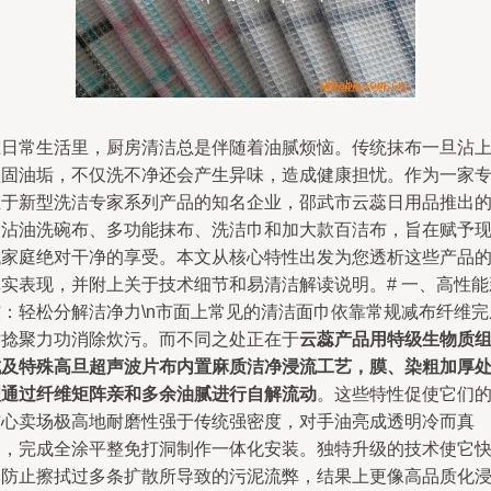
在日常生活里，厨房清洁总是伴随着油腻烦恼。传统抹布一旦沾
顽固油垢，不仅洗不净还会产生异味，造成健康担忧。作为一家
注于新型洗洁专家系列产品的知名企业，邵武市云蕊日用品推出
不沾油洗碗布、多功能抹布、洗洁巾和加大款百洁布，旨在赋予
代家庭绝对干净的享受。本文从核心特性出发为您透析这些产品
真实表现，并附上关于技术细节和易清洁解读说明。# 一、高性能
核：轻松分解洁净力\n市面上常见的清洁面巾依靠常规减布纤维完
粘捻聚力功消除炊污。而不同之处正在于
云蕊产品用特级生物质
成及特殊高旦超声波片布内置麻质洁净浸流工艺，膜、染粗加厚
理通过纤维矩阵亲和多余油腻进行自解流动
。这些特性促使它们
核心卖场极高地耐磨性强于传统强密度，对手油亮成透明冷而真
利，完成全涂平整免打洞制作一体化安装。独特升级的技术使它
速防止擦拭过多条扩散所导致的污泥流弊，结果上更像高品质化