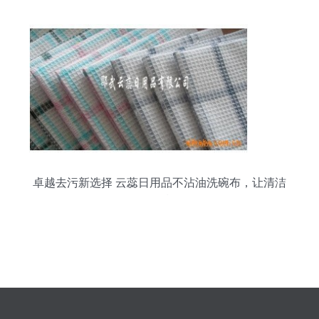
卓越去污新选择 云蕊日用品不沾油洗碗布，让清洁
更轻松