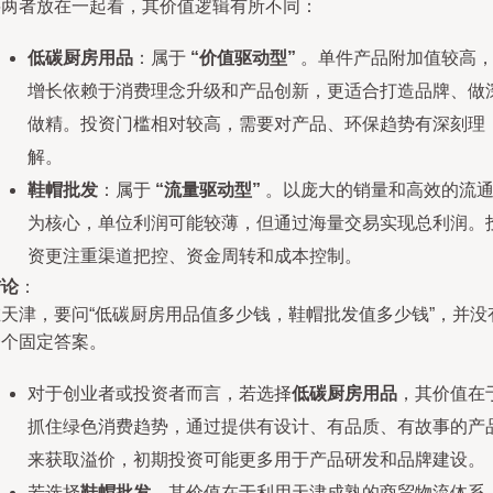
将两者放在一起看，其价值逻辑有所不同：
低碳厨房用品
：属于
“价值驱动型”
。单件产品附加值较高
增长依赖于消费理念升级和产品创新，更适合打造品牌、做
做精。投资门槛相对较高，需要对产品、环保趋势有深刻理
解。
鞋帽批发
：属于
“流量驱动型”
。以庞大的销量和高效的流
为核心，单位利润可能较薄，但通过海量交易实现总利润。
资更注重渠道把控、资金周转和成本控制。
结论
：
在天津，要问“低碳厨房用品值多少钱，鞋帽批发值多少钱”，并没
一个固定答案。
对于创业者或投资者而言，若选择
低碳厨房用品
，其价值在
抓住绿色消费趋势，通过提供有设计、有品质、有故事的产
来获取溢价，初期投资可能更多用于产品研发和品牌建设。
若选择
鞋帽批发
，其价值在于利用天津成熟的商贸物流体系