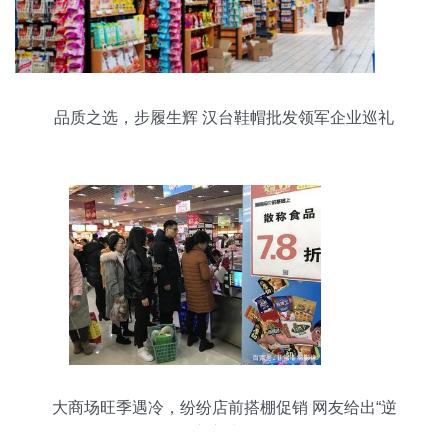
品质之选，步履生辉 汉台鞋帽批发领军企业巡礼
大商场旺季遇冷，纷纷店前搭棚促销 网友给出“逆
袭”新出路