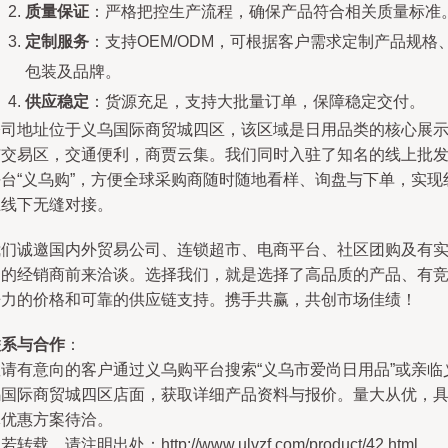
质量保证
：严格把控生产流程，确保产品符合相关质量标准
定制服务
：支持OEM/ODM，可根据客户需求定制产品规格
包装及品牌。
供应稳定
：货源充足，支持大批量订单，保障稳定交付。
公司地址位于义乌国际商贸城四区，该区域是日用品类的核心展
与交易区，交通便利，商贾云集。我们同时入驻了知名的线上批
平台“义乌购”，方便全球采购商随时随地看样、询盘与下单，实现
上线下无缝对接。
我们诚邀国内外贸易公司、连锁超市、电商平台、社区团购及有
力的经销商前来洽谈。选择我们，就是选择了高品质的产品、有
争力的价格和可靠的供应链支持。携手共赢，共创市场佳绩！
联系与合作
：
敬请有意向的客户通过义乌购平台搜索“义乌市爱尚日用品”或亲临
乌国际商贸城四区店面，获取详细产品资料与报价。量大从优，
体优惠方案待洽。
若转载，请注明出处：http://www.ulvzf.com/product/42.html